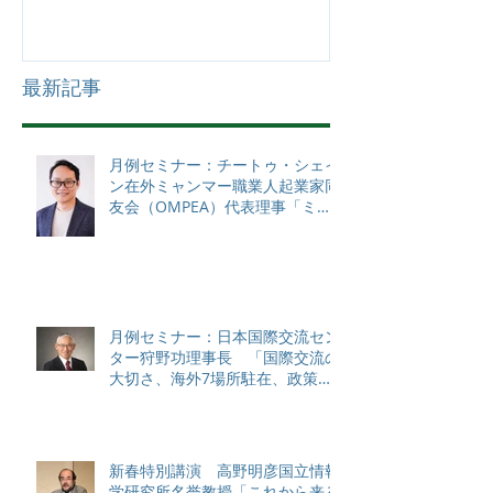
最新記事
月例セミナー：チートゥ・シェイ
ン在外ミャンマー職業人起業家同
友会（OMPEA）代表理事「ミャ
ンマーの現状と課題」
月例セミナー：日本国際交流セン
ター狩野功理事長 「国際交流の
大切さ、海外7場所駐在、政策対
話から感じる各国状況、日本のソ
フトパワーと課題について（私
見）」
新春特別講演 高野明彦国立情報
学研究所名誉教授「これから来る