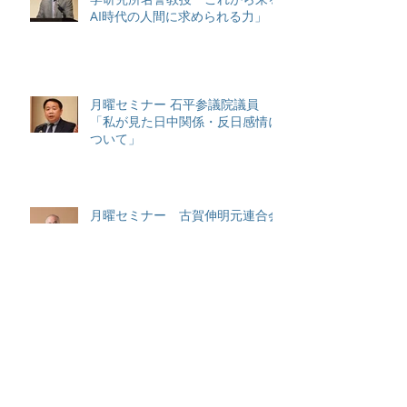
AI時代の人間に求められる力」
月曜セミナー 石平参議院議員
「私が見た日中関係・反日感情に
ついて」
月曜セミナー 古賀伸明元連合会
長「松下イズムに学ぶ~これから
の社会と私たちの役割」
アーカイブ
2026年6月
（2）
2件の記事
2026年4月
（2）
2件の記事