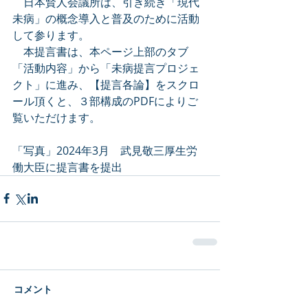
　日本賢人会議所は、引き続き「現代
未病」の概念導入と普及のために活動
して参ります。　
本提言書は、本ページ上部のタブ
「活動内容」から「未病提言プロジェ
クト」に進み、【提言各論】をスクロ
ール頂くと、３部構成のPDFによりご
覧いただけます。
「写真」2024年3月　
武見敬三厚生労
働大臣に提言書を提出
コメント