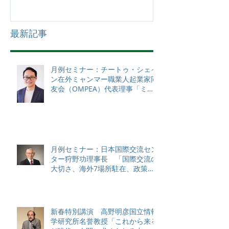
最新記事
月例セミナー：チートゥ・シェイ
ン在外ミャンマー職業人起業家同
友会（OMPEA）代表理事「ミャ
ンマーの現状と課題」
月例セミナー：日本国際交流セン
ター狩野功理事長 「国際交流の
大切さ、海外7場所駐在、政策対
話から感じる各国状況、日本のソ
フトパワーと課題について（私
見）」
新春特別講演 高野明彦国立情報
学研究所名誉教授「これから来る