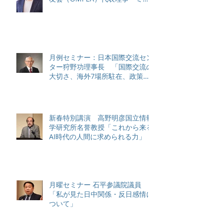
ンマーの現状と課題」
月例セミナー：日本国際交流セン
ター狩野功理事長 「国際交流の
大切さ、海外7場所駐在、政策対
話から感じる各国状況、日本のソ
フトパワーと課題について（私
見）」
新春特別講演 高野明彦国立情報
学研究所名誉教授「これから来る
AI時代の人間に求められる力」
月曜セミナー 石平参議院議員
「私が見た日中関係・反日感情に
ついて」