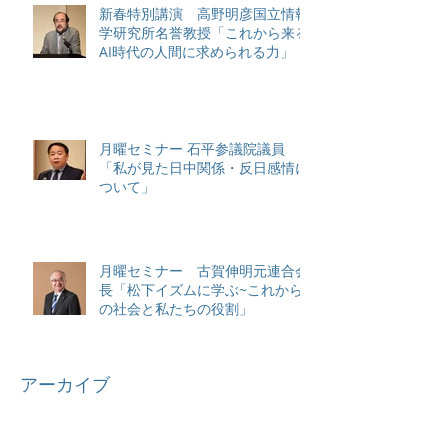
新春特別講演 高野明彦国立情報
学研究所名誉教授「これから来る
AI時代の人間に求められる力」
月曜セミナー 石平参議院議員
「私が見た日中関係・反日感情に
ついて」
月曜セミナー 古賀伸明元連合会
長「松下イズムに学ぶ~これから
の社会と私たちの役割」
アーカイブ
2026年6月
（2）
2件の記事