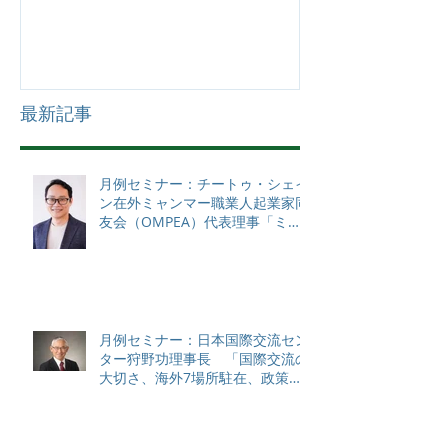
最新記事
月例セミナー：チートゥ・シェイ
ン在外ミャンマー職業人起業家同
友会（OMPEA）代表理事「ミャ
ンマーの現状と課題」
月例セミナー：日本国際交流セン
ター狩野功理事長 「国際交流の
大切さ、海外7場所駐在、政策対
話から感じる各国状況、日本のソ
フトパワーと課題について（私
見）」