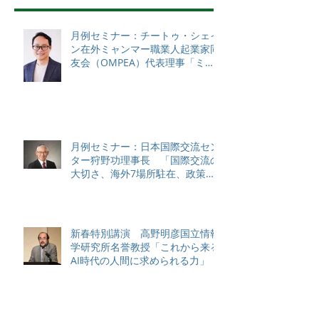
月例セミナー：チートゥ・シェイ
ン在外ミャンマー職業人起業家同
友会（OMPEA）代表理事「ミャ
ンマーの現状と課題」
月例セミナー：日本国際交流セン
ター狩野功理事長 「国際交流の
大切さ、海外7場所駐在、政策対
話から感じる各国状況、日本のソ
フトパワーと課題について（私
見）」
新春特別講演 高野明彦国立情報
学研究所名誉教授「これから来る
AI時代の人間に求められる力」