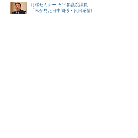
月曜セミナー 石平参議院議員
「私が見た日中関係・反日感情に
ついて」
月曜セミナー 古賀伸明元連合会
長「松下イズムに学ぶ~これから
の社会と私たちの役割」
アーカイブ
2026年6月
（2）
2件の記事
2026年4月
（2）
2件の記事
2025年7月
（1）
1件の記事
2025年6月
（1）
1件の記事
2025年1月
（1）
1件の記事
2024年12月
（2）
2件の記事
2024年10月
（1）
1件の記事