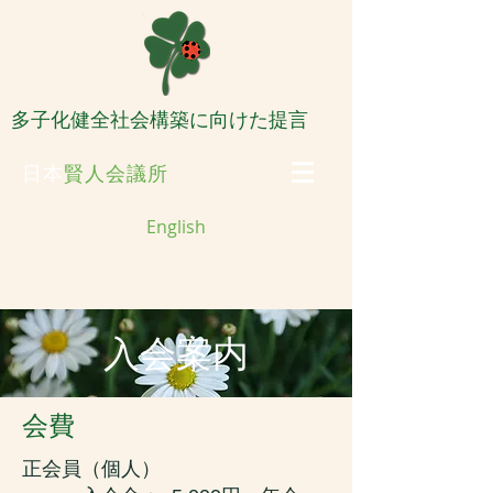
​多子化健全社会構築に向けた提言
日本
賢人会議所
English
入会案内
会費
正会員（個人）