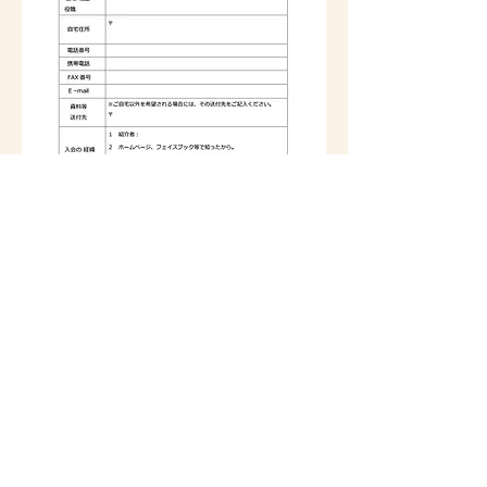
日本賢人会議所への入会を希望される
方は、右の入会申込書の画像をクリッ
クすると、PDF形式で書類を入手でき
ます。必要事項を記入した上で、事務
局まで郵送またはメールに添付してお
送りください。