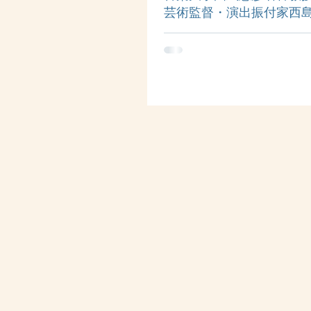
芸術監督・演出振付家西
本家市川愉実子氏 女優
「スーパー神話 古事記の世界」
美保子氏
にわたり日本史の教鞭をとり古事
てきた昭和音楽大学名誉教授國武
記について分かり易く教えて頂き
第二部では国際的なダンサー・芸
付家である西島数博さんと脚本家
志を継いで...