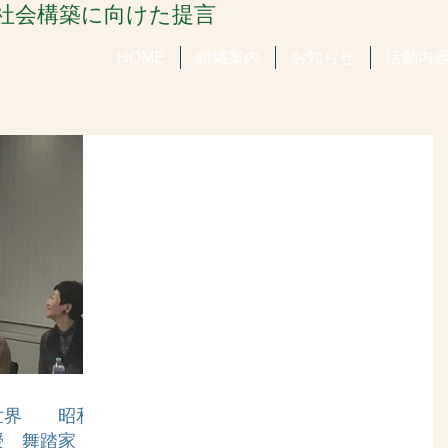
全社会構築に向けた提言
HOME
組織案内
お知らせ
活動内
世界 昭和
授 舞踏家・