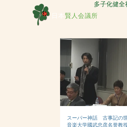
​多子化健
日本
賢人会議所
スーパー神話 古事記の
音楽大学國武忠彦名誉教