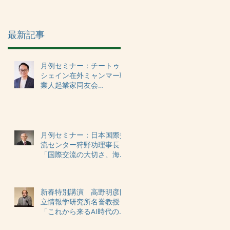
最新記事
月例セミナー：チートゥ・
シェイン在外ミャンマー職
業人起業家同友会
（OMPEA）代表理事「ミ
ャンマーの現状と課題」
月例セミナー：日本国際交
流センター狩野功理事長
「国際交流の大切さ、海外
7場所駐在、政策対話から
感じる各国状況、日本のソ
フトパワーと課題について
新春特別講演 高野明彦国
（私見）」
立情報学研究所名誉教授
「これから来るAI時代の人
間に求められる力」